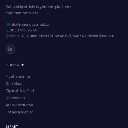
Saha ekipleri için iş yönetim platformu —
çağrıdan tahsilata.
info@morendustriyel.com
0850 450 95 60
Selami Ali, Cumhuriyet Cd. No:46 D:5, 34664 Üsküdar/İstanbul
PLATFORM
Fiyatlandırma
Gün Akışı
Ziyaret & İş Emri
Raporlama
AI Ön-Doldurma
Entegrasyonlar
ŞIRKET