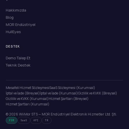
Hakkımızda
Blog
MOR Endüstriyel
HullEyes
DESTEK
Demo Talep Et
Teknik Destek
Mesafeli Hizmet Sözleşmesi
SaaS Sözleşmesi (Kurumsal)
İptal ve İade (Bireysel)
İptal ve İade (Kurumsal)
Gizlilik ve KVKK (Bireysel)
Gizlilik ve KVKK (Kurumsal)
Hizmet Şartları (Bireysel)
Hizmet Şartları (Kurumsal)
© 2026 WiiMor STS —
MOR Endüstriyel Elektronik Hizmetler Ltd. Şti.
FSM
SaaS
API
TR